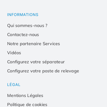
Toggle
Toggle
Navigation
Navigation
Qui sommes-nous ?
Qui sommes-nous ?
INFORMATIONS
Qui sommes-nous ?
Contactez-nous
Contactez-nous
Contactez-nous
Notre partenaire Services
Notre partenaire Services
Notre partenaire Serv
Vidéos
Vidéos
Vidéos
Configurez votre séparateur
Configurez votre poste de relevage
Configurez votre séparateur
Configurez votre sépa
LÉGAL
Configurez votre poste de relevage
Configurez votre post
Mentions Légales
Politique de cookies