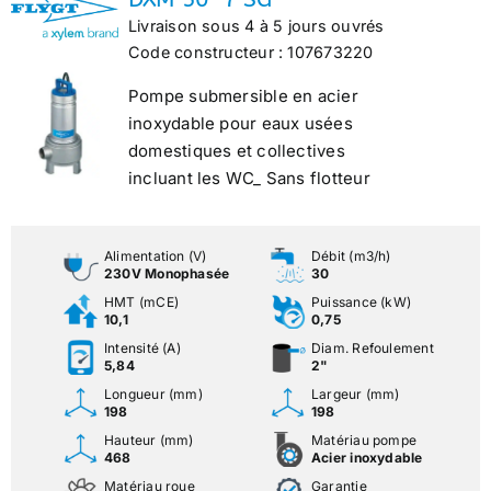
Livraison sous 4 à 5 jours ouvrés
Code constructeur : 107673220
Pompe submersible en acier
inoxydable pour eaux usées
domestiques et collectives
incluant les WC_ Sans flotteur
Alimentation (V)
Débit (m3/h)
230V Monophasée
30
HMT (mCE)
Puissance (kW)
10,1
0,75
Intensité (A)
Diam. Refoulement
5,84
2"
Longueur (mm)
Largeur (mm)
198
198
Hauteur (mm)
Matériau pompe
468
Acier inoxydable
Matériau roue
Garantie