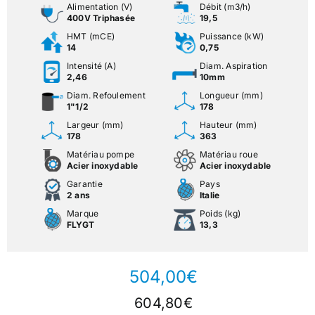
Alimentation (V)
Débit (m3/h)
400V Triphasée
19,5
HMT (mCE)
Puissance (kW)
14
0,75
Intensité (A)
Diam. Aspiration
2,46
10mm
Diam. Refoulement
Longueur (mm)
1"1/2
178
Largeur (mm)
Hauteur (mm)
178
363
Matériau pompe
Matériau roue
Acier inoxydable
Acier inoxydable
Garantie
Pays
2 ans
Italie
Marque
Poids (kg)
FLYGT
13,3
504,00
€
604,80
€