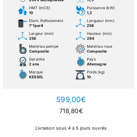
HMT (mCE)
Puissance (kW)
10
1,2
Diam. Refoulement
Longueur (mm)
1"1par4
258
Largeur (mm)
Hauteur (mm)
258
294
Matériau pompe
Matériau roue
Composite
Composite
Garantie
Pays
2 ans
Allemagne
Marque
Poids (kg)
KESSEL
10
599,00
€
718,80
€
Livraison sous 4 à 5 jours ouvrés