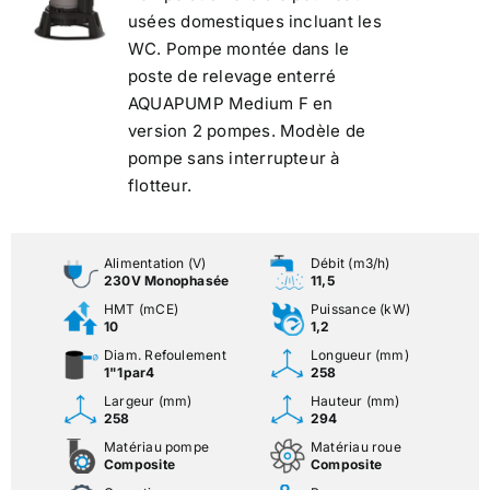
usées domestiques incluant les
WC. Pompe montée dans le
poste de relevage enterré
AQUAPUMP Medium F en
version 2 pompes. Modèle de
pompe sans interrupteur à
flotteur.
Alimentation (V)
Débit (m3/h)
230V Monophasée
11,5
HMT (mCE)
Puissance (kW)
10
1,2
Diam. Refoulement
Longueur (mm)
1"1par4
258
Largeur (mm)
Hauteur (mm)
258
294
Matériau pompe
Matériau roue
Composite
Composite