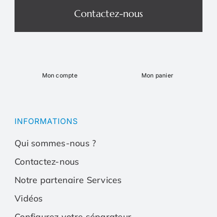
Contactez-nous
Mon compte
Mon panier
Toggle
Toggle
Navigation
Navigation
Qui sommes-nous ?
Qui sommes-nous ?
INFORMATIONS
Qui sommes-nous ?
Contactez-nous
Contactez-nous
Contactez-nous
Notre partenaire Services
Notre partenaire Services
Notre partenaire Serv
Vidéos
Vidéos
Vidéos
Configurez votre séparateur