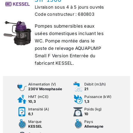
Livraison sous 4 à 5 jours ouvrés
Code constructeur : 680803
Pompes submersibles eaux
usées domestiques incluant les
WC. Pompe montée dans le
poste de relevage AQUAPUMP
Small F Version Enterrée du
fabricant KESSEL.
Alimentation (V)
Débit (m3/h)
230V Monophasée
21
HMT (mCE)
Puissance (kW)
10,3
1,3
Intensité (A)
Poids (kg)
6,1
10
Marque
Pays
KESSEL
Allemagne