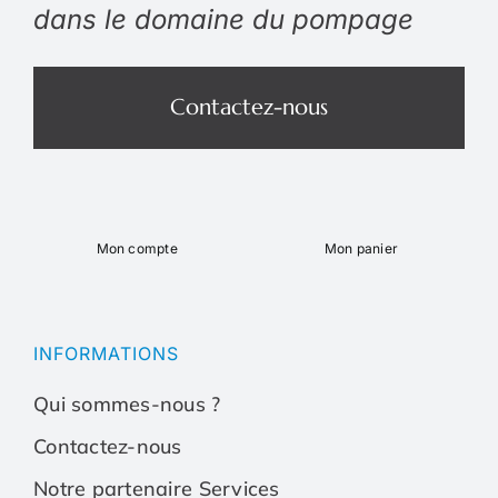
dans le domaine du pompage
Contactez-nous
Mon compte
Mon panier
Toggle
Toggle
Navigation
Navigation
Qui sommes-nous ?
Qui sommes-nous ?
INFORMATIONS
Qui sommes-nous ?
Contactez-nous
Contactez-nous
Contactez-nous
Notre partenaire Services
Notre partenaire Services
Notre partenaire Serv