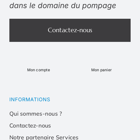
dans le domaine du pompage
Contactez-nous
Mon compte
Mon panier
Toggle
Toggle
Navigation
Navigation
Qui sommes-nous ?
Qui sommes-nous ?
INFORMATIONS
Qui sommes-nous ?
Contactez-nous
Contactez-nous
Contactez-nous
Notre partenaire Services
Notre partenaire Services
Notre partenaire Serv